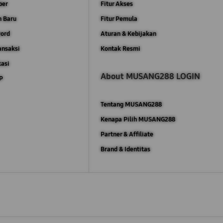
ber
Fitur Akses
n Baru
Fitur Pemula
ord
Aturan & Kebijakan
ansaksi
Kontak Resmi
kasi
About MUSANG288 LOGIN
P
Tentang MUSANG288
Kenapa Pilih MUSANG288
Partner & Affiliate
Brand & Identitas