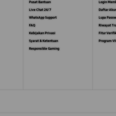
Pusat Bantuan
Login Mem
Live Chat 24/7
Daftar Aku
WhatsApp Support
Lupa Passw
FAQ
Riwayat Tr
Kebijakan Privasi
Fitur Verifi
Syarat & Ketentuan
Program VI
Responsible Gaming